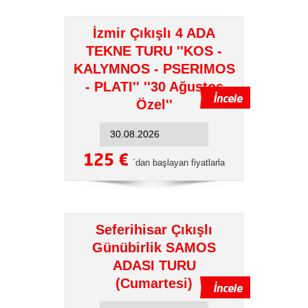
İzmir Çıkışlı 4 ADA
TEKNE TURU ''KOS -
KALYMNOS - PSERIMOS
- PLATI'' ''30 Ağustos
Özel''
125 €
´dan başlayan fiyatlarla
Seferihisar Çıkışlı
Günübirlik SAMOS
ADASI TURU
(Cumartesi)