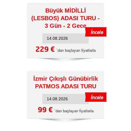
Büyük MİDİLLİ
(LESBOS) ADASI TURU -
3 Gün - 2 Gece
229 €
´dan başlayan fiyatlarla
İzmir Çıkışlı Günübirlik
PATMOS ADASI TURU
99 €
´dan başlayan fiyatlarla