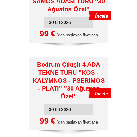
SAMOS ADASI TURU ''30
Ağustos Özel''
99 €
´dan başlayan fiyatlarla
Bodrum Çıkışlı 4 ADA
TEKNE TURU ''KOS -
KALYMNOS - PSERIMOS
- PLATI'' ''30 Ağustos
Özel''
99 €
´dan başlayan fiyatlarla