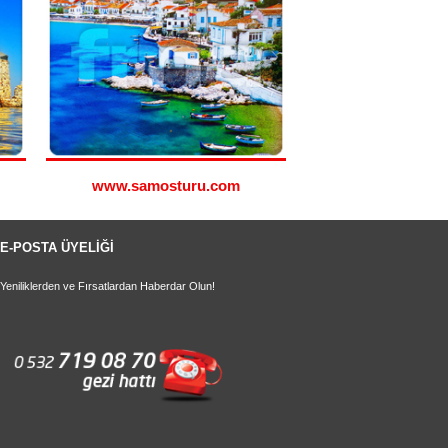
www.samosturu.com
www.simitu
E-POSTA ÜYELİĞİ
Yeniliklerden ve Fırsatlardan Haberdar Olun!