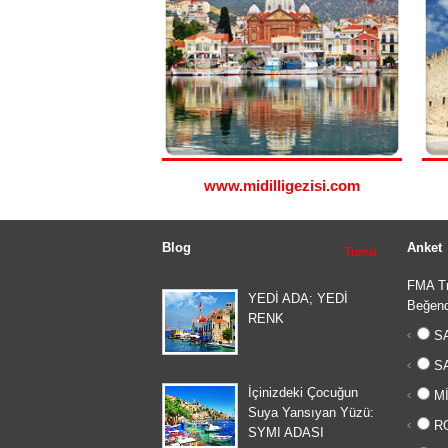
www.midilligezisi.com
Blog
Anket
Tümü
FMA Tr
YEDİ ADA; YEDİ
Beğend
RENK
SA
SA
İçinizdeki Çocuğun
Mİ
Suya Yansıyan Yüzü:
RO
SYMI ADASI