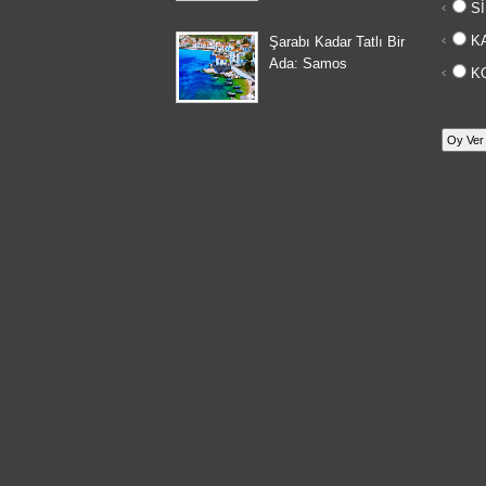
Sİ
KA
Şarabı Kadar Tatlı Bir
Ada: Samos
KO