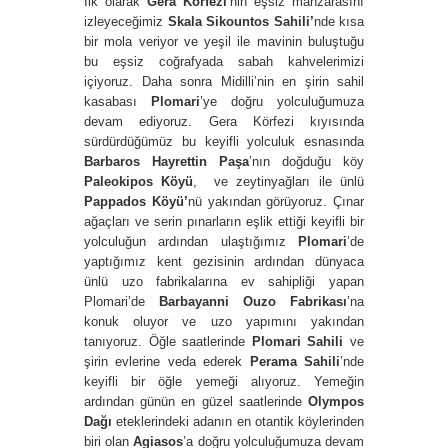
İlk olarak
Gera Körfezi
’nin eşsiz manzarasını
izleyeceğimiz
Skala Sikountos Sahili’
nde kısa
bir mola veriyor ve yeşil ile mavinin buluştuğu
bu eşsiz coğrafyada sabah kahvelerimizi
içiyoruz. Daha sonra Midilli’nin en şirin sahil
kasabası
Plomari
’ye doğru yolculuğumuza
devam ediyoruz. Gera Körfezi kıyısında
sürdürdüğümüz bu keyifli yolculuk esnasında
Barbaros Hayrettin Paşa
’nın doğduğu köy
Paleokipos Köyü
, ve zeytinyağları ile ünlü
Pappados Köyü’
nü
yakından görüyoruz. Çınar
ağaçları ve serin pınarların eşlik ettiği keyifli bir
yolculuğun ardından ulaştığımız
Plomari
’de
yaptığımız kent gezisinin ardından dünyaca
ünlü uzo fabrikalarına ev sahipliği yapan
Plomari’de
Barbayanni Ouzo Fabrikası
’na
konuk oluyor ve uzo yapımını yakından
tanıyoruz. Öğle saatlerinde
Plomari Sahili
ve
şirin evlerine veda ederek
Perama
Sahili
’nde
keyifli bir öğle yemeği alıyoruz. Yemeğin
ardından günün en güzel saatlerinde
Olympos
Dağı
eteklerindeki adanın en otantik köylerinden
biri olan
Agiasos
’a doğru yolculuğumuza devam