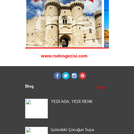
i.com
www.rodosgezisi.com
www.s
Blog
Tümü
YEDİ ADA; YEDİ RENK
İçinizdeki Çocuğun Suya