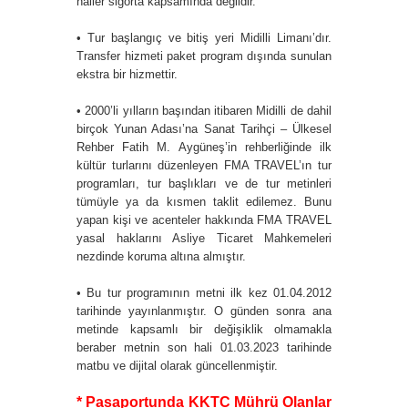
haller sigorta kapsamında değildir.
• Tur başlangıç ve bitiş yeri Midilli Limanı’dır.
Transfer hizmeti paket program dışında sunulan
ekstra bir hizmettir.
• 2000’li yılların başından itibaren Midilli de dahil
birçok Yunan Adası’na Sanat Tarihçi – Ülkesel
Rehber Fatih M. Aygüneş’in rehberliğinde ilk
kültür turlarını düzenleyen FMA TRAVEL’ın tur
programları, tur başlıkları ve de tur metinleri
tümüyle ya da kısmen taklit edilemez. Bunu
yapan kişi ve acenteler hakkında FMA TRAVEL
yasal haklarını Asliye Ticaret Mahkemeleri
nezdinde koruma altına almıştır.
• Bu tur programının metni ilk kez 01.04.2012
tarihinde yayınlanmıştır. O günden sonra ana
metinde kapsamlı bir değişiklik olmamakla
beraber metnin son hali 01.03.2023 tarihinde
matbu ve dijital olarak güncellenmiştir.
* Pasaportunda KKTC Mührü Olanlar