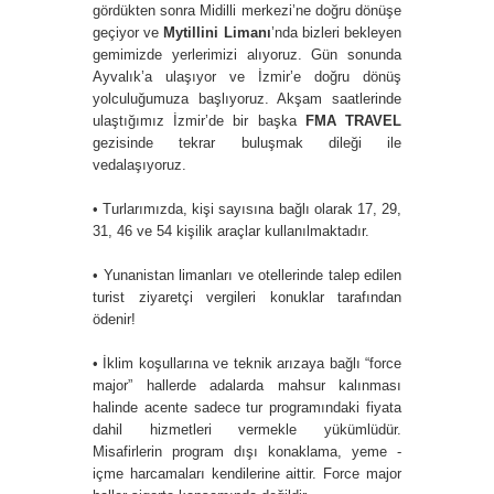
gördükten sonra Midilli merkezi’ne doğru dönüşe
geçiyor ve
Mytillini Limanı
’nda bizleri bekleyen
gemimizde yerlerimizi alıyoruz. Gün sonunda
Ayvalık’a ulaşıyor ve İzmir’e doğru dönüş
yolculuğumuza başlıyoruz. Akşam saatlerinde
ulaştığımız İzmir’de bir başka
FMA TRAVEL
gezisinde tekrar buluşmak dileği ile
vedalaşıyoruz.
• Turlarımızda, kişi sayısına bağlı olarak 17, 29,
31, 46 ve 54 kişilik araçlar kullanılmaktadır.
• Yunanistan limanları ve otellerinde talep edilen
turist ziyaretçi vergileri konuklar tarafından
ödenir!
• İklim koşullarına ve teknik arızaya bağlı “force
major” hallerde adalarda mahsur kalınması
halinde acente sadece tur programındaki fiyata
dahil hizmetleri vermekle yükümlüdür.
Misafirlerin program dışı konaklama, yeme -
içme harcamaları kendilerine aittir. Force major