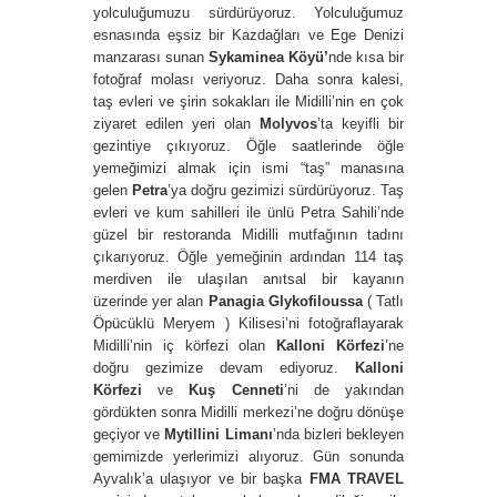
yolculuğumuzu sürdürüyoruz. Yolculuğumuz
esnasında eşsiz bir Kazdağları ve Ege Denizi
manzarası sunan
Sykaminea Köyü’
nde kısa bir
fotoğraf molası veriyoruz. Daha sonra kalesi,
taş evleri ve şirin sokakları ile Midilli’nin en çok
ziyaret edilen yeri olan
Molyvos
’ta keyifli bir
gezintiye çıkıyoruz. Öğle saatlerinde öğle
yemeğimizi almak için ismi “taş” manasına
gelen
Petra
’ya doğru gezimizi sürdürüyoruz. Taş
evleri ve kum sahilleri ile ünlü Petra Sahili’nde
güzel bir restoranda Midilli mutfağının tadını
çıkarıyoruz. Öğle yemeğinin ardından 114 taş
merdiven ile ulaşılan anıtsal bir kayanın
üzerinde yer alan
Panagia Glykofiloussa
( Tatlı
Öpücüklü Meryem ) Kilisesi’ni fotoğraflayarak
Midilli’nin iç körfezi olan
Kalloni Körfezi
’ne
doğru gezimize devam ediyoruz.
Kalloni
Körfezi
ve
Kuş Cenneti
’ni de yakından
gördükten sonra Midilli merkezi’ne doğru dönüşe
geçiyor ve
Mytillini Limanı
’nda bizleri bekleyen
gemimizde yerlerimizi alıyoruz. Gün sonunda
Ayvalık’a ulaşıyor ve bir başka
FMA TRAVEL