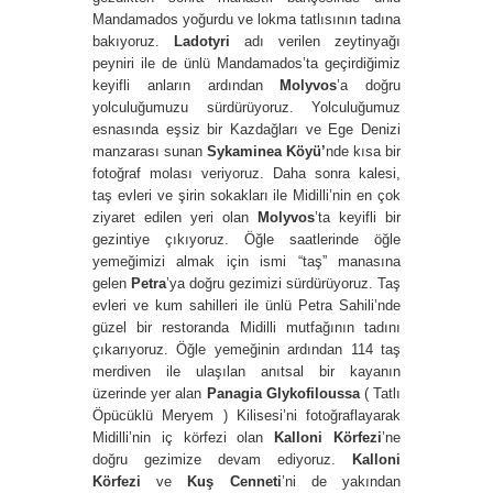
Mandamados yoğurdu ve lokma tatlısının tadına
bakıyoruz.
Ladotyri
adı verilen zeytinyağı
peyniri ile de ünlü Mandamados’ta geçirdiğimiz
keyifli anların ardından
Molyvos
’a doğru
yolculuğumuzu sürdürüyoruz. Yolculuğumuz
esnasında eşsiz bir Kazdağları ve Ege Denizi
manzarası sunan
Sykaminea Köyü’
nde kısa bir
fotoğraf molası veriyoruz. Daha sonra kalesi,
taş evleri ve şirin sokakları ile Midilli’nin en çok
ziyaret edilen yeri olan
Molyvos
’ta keyifli bir
gezintiye çıkıyoruz. Öğle saatlerinde öğle
yemeğimizi almak için ismi “taş” manasına
gelen
Petra
’ya doğru gezimizi sürdürüyoruz. Taş
evleri ve kum sahilleri ile ünlü Petra Sahili’nde
güzel bir restoranda Midilli mutfağının tadını
çıkarıyoruz. Öğle yemeğinin ardından 114 taş
merdiven ile ulaşılan anıtsal bir kayanın
üzerinde yer alan
Panagia Glykofiloussa
( Tatlı
Öpücüklü Meryem ) Kilisesi’ni fotoğraflayarak
Midilli’nin iç körfezi olan
Kalloni Körfezi
’ne
doğru gezimize devam ediyoruz.
Kalloni
Körfezi
ve
Kuş Cenneti
’ni de yakından