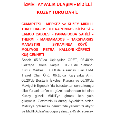
İZMİR - AYVALIK ULAŞIM + MİDİLLİ
KUZEY TURU DAHİL
CUMARTESİ : MERKEZ ve KUZEY MİDİLLİ
TURU: HAGIOS THERAPONDAS KİLİSESİ –
ERMOU CADDESİ - PANAGIUODA SAHİLİ –
THERMI - MANDAMADOS – TAKSIYARHIS
MANASTIRI – SYKAMINEA KÖYÜ -
MOLYVOS – PETRA – KALLONI KÖRFEZİ –
KUŞ CENNETİ
Sabah 05.30`da Üçkuyular OPET, 05.40`da
Göztepe İskele Karşısı, 05.50`de Sabancı
Kültür Merkezi, 06.00`da Alsancak Gar FMA
Travel Ofisi Önü, 06.10`da Karşıyaka Anıt,
06.20`de Bostanlı İskelesi Karşısı ve 06.30`da
Mavişehir Egepark ‘da buluştuktan sonra komşu
ülke Yunanistan’ın en güzel adalarından biri olan
Kuzey güzeli Midilli’ye gitmek için yola
çıkıyoruz. Gezimizin ilk durağı Ayvalık’ta bizleri
Midilli’ye götürecek gemimizde yerlerimizi alıyor
ve Midilli Adası’na doğru yalnızca 45 dk sürecek