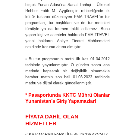
birçok Yunan Adası’na Sanat Tarihçi – Ülkesel
Rehber Fatih M. Aygüneş’in rehberliğinde ilk
kültür turlarını düzenleyen FMA TRAVEL’ın tur
programları, tur başlıkları ve de tur metinleri
tümüyle ya da kısmen taklit edilemez. Bunu
yapan kişi ve acenteler hakkında FMA TRAVEL
yasal haklarını Asliye Ticaret Mahkemeleri
nezdinde koruma altına almıştır.
• Bu tur programının metni ilk kez 01.04.2012
tarihinde yayınlanmıştır. O günden sonra ana
metinde kapsamlı bir değişiklik olmamakla
beraber metnin son hali 01.03.2023 tarihinde
matbu ve dijital olarak güncellenmiştir.
* Pasaportunda KKTC Mührü Olanlar
Yunanistan’a Giriş Yapamazlar!
FİYATA DAHİL OLAN
HİZMETLER
< KATAMARAN FARKI İLE 45 DK’DA AYVALIK