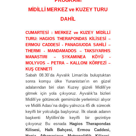
PROGRAM!
MİDİLLİ MERKEZ ve KUZEY TURU
DAHİL
CUMARTESİ : MERKEZ ve KUZEY MİDİLLİ
TURU: HAGIOS THERAPONDAS KİLİSESİ –
ERMOU CADDESİ - PANAGIUODA SAHİLİ –
THERMI - MANDAMADOS – TAKSIYARHIS
MANASTIRI – SYKAMINEA KÖYÜ -
MOLYVOS – PETRA – KALLONI KÖRFEZİ –
KUŞ CENNETİ
Sabah 08.30`da Ayvalık Liman’da buluştuktan
sonra komşu ülke Yunanistan’ın en güzel
adalarından biri olan Kuzey güzeli Midilli’ye
gitmek için yola çıkıyoruz. Ayvalık’ta bizleri
Midilli’ye götürecek gemimizde yerlerimizi alıyor
ve Midilli Adası’na doğru yalnızca 45 dk sürecek
keyifli bir yolculuğa başlıyoruz. İlk olarak adanın
başkenti Mytillini’de keyifli bir gezintiye
çıkıyoruz Bu esnada
Hagios Therapondas
Kilisesi, Halk Bahçesi, Ermou Caddesi,
Hagia Athanasious Metropolitlik Kilisesi,