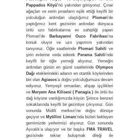
Pappados Köyü’
nü
yakından görüyoruz. Çınar
ağaçları ve serin pınarların eşlik ettiği keyifli bir
yolculuğun ardından ulaştığımız
Plomari
’de
yaptığımız kent gezisinin ardından dünyaca
ünlü uzo fabrikalarına ev sahipliği yapan
Plomari’de
Barbayanni Ouzo Fabrikası
’na
konuk oluyor ve uzo yapımını yakından
tanıyoruz. Öğle saatlerinde
Plomari Sahili
ve
şirin evlerine veda ederek
Perama
Sahili
’nde
keyifli bir öğle yemeği alıyoruz. Yemeğin
ardından günün en güzel saatlerinde
Olympos
Dağı
eteklerindeki adanın en otantik köylerinden
biri olan
Agiasos
’a doğru yolculuğumuza devam
ediyoruz. Yemyeşil ormanları, ahşap işçilikleri
ve
Meryem Ana Kilisesi ( Panagia )
ile ünlü bu
dağ köyüne vardığımızda köyün Şirince benzeri
sokaklarında keyifli bir gezintiye çıkıyoruz. Gün
sonunda Midilli merkezi’ne doğru dönüşe
geçiyor ve
Mytillini Limanı
’nda bizleri bekleyen
gemimizde yerlerimizi alıyoruz. Gün sonunda
Ayvalık’a ulaşıyor ve bir başka
FMA TRAVEL
gezisinde tekrar buluşmak dileği ile