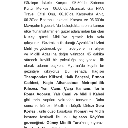
Göztepe İskele Karşısı, 05.50`de Sabancı
Kültür Merkezi, 06.00`da Alsancak Gar FMA
Travel Ofisi Önü, 06.10`da Karşıyaka Anıt,
06.20`de Bostanlı İskelesi Karşısı ve 06.30`da
Mavişehir Egepark ‘da buluştuktan sonra komşu
ülke Yunanistan’ın en güzel adalarından biri olan
Kuzey güzeli Midilli’ye gitmek için yola
çıkıyoruz. Gezimizin ilk durağı Ayvalık’ta bizleri
Midilli’ye götürecek gemimizde yerlerimizi alıyor
ve Midilli Adası’na doğru yalnızca 45 dakika
sürecek keyifli bir yolculuğa başlıyoruz. İlk
olarak adanın başkenti Mytillini’de keyifli bir
gezintiye çıkıyoruz Bu esnada
Hagios
Therapondas Kilisesi, Halk Bahçesi, Ermou
Caddesi, Hagia Athanasious Metropolitlik
Kilisesi, Yeni Cami, Çarşı Hamamı, Tarihi
Roma Agorası
,
Yalı Cami ve Midilli Kalesi
gibi tarihi yapıları yakından tanıyoruz. Daha
sonra iki körfezli Midilli’nin küçük körfezi
Gera
Körfezi,
ünlü ouzo kasabası
Plomari
ve
Midilli
kestane festivali ile ünlü
Agiasos Köyü’
nü
gezeceğimiz
Güney Midilli Turu
’na çıkıyoruz.