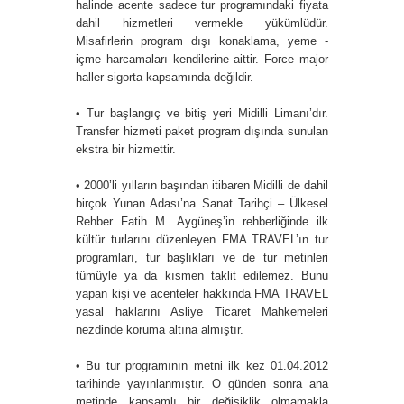
halinde acente sadece tur programındaki fiyata
dahil hizmetleri vermekle yükümlüdür.
Misafirlerin program dışı konaklama, yeme -
içme harcamaları kendilerine aittir. Force major
haller sigorta kapsamında değildir.
• Tur başlangıç ve bitiş yeri Midilli Limanı’dır.
Transfer hizmeti paket program dışında sunulan
ekstra bir hizmettir.
• 2000’li yılların başından itibaren Midilli de dahil
birçok Yunan Adası’na Sanat Tarihçi – Ülkesel
Rehber Fatih M. Aygüneş’in rehberliğinde ilk
kültür turlarını düzenleyen FMA TRAVEL’ın tur
programları, tur başlıkları ve de tur metinleri
tümüyle ya da kısmen taklit edilemez. Bunu
yapan kişi ve acenteler hakkında FMA TRAVEL
yasal haklarını Asliye Ticaret Mahkemeleri
nezdinde koruma altına almıştır.
• Bu tur programının metni ilk kez 01.04.2012
tarihinde yayınlanmıştır. O günden sonra ana
metinde kapsamlı bir değişiklik olmamakla