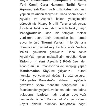
Yeni Cami, Çarşı Hamamı, Tarihi Roma
Agorası
,
Yalı Cami ve Midilli Kalesi
gibi tarihi
yapıları yakından tanıyoruz. Daha sonra adanın
Ayvalık ve Assos’a bakan yerleşimlerini
göreceğimiz
Kuzey Midilli Turu
’na çıkıyoruz.
İlk olarak balık tavernaları ile ünlü balıkçı köyü
Panagiouda
’da kısa bir fotoğraf molası
verdikten sonra antik dönemden beri termal
suyu ile ünlü
Thermi
Yerleşimi
ile Osmanlı
döneminde inşa edilmiş kaplıca oteli
Sarlıca
Palas
’ı yakından görüyoruz. Daha sonra
Ayvalık’tan gelen mübadillerin kurduğu
Neon
Kidonion ( Yeni Ayvalık )
Köyü
üzerinden
adanın en ünlü manastırına ev sahipliği yapan
Mandamados Köyü’
ne gidiyoruz. Kutsal
ikonaları ve yemyeşil doğası ile göz dolduran
Taksiyarhis Manastırı’
nı rehberimiz eşliğinde
gezdikten sonra manastır bahçesinde ünlü
Mandamados yoğurdu ve lokma tatlısının tadına
bakıyoruz.
Ladotyri
adı verilen zeytinyağı
peyniri ile de ünlü Mandamados’ta geçirdiğimiz
keyifli anların ardından
Molyvos
’a doğru