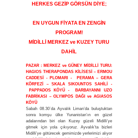
HERKES GEZİP GÖRSÜN DİYE;
EN UYGUN FİYATA EN ZENGİN
PROGRAM!
MİDİLLİ MERKEZ ve KUZEY TURU
DAHİL
PAZAR : MERKEZ ve GÜNEY MİDİLLİ TURU:
HAGIOS THERAPONDAS KİLİSESİ – ERMOU
CADDESİ - PLOMARI - PERAMA – GERA
KÖRFEZİ – SKALA SIKOUNTOS SAHİLİ -
PAPPADOS KÖYÜ - BARBAYANNI UZO
FABRİKASI – OLYMPOS DAĞI ve AGIASOS
KÖYÜ
Sabah 08.30`da Ayvalık Liman’da buluştuktan
sonra komşu ülke Yunanistan’ın en güzel
adalarından biri olan Kuzey güzeli Midilli’ye
gitmek için yola çıkıyoruz. Ayvalık’ta bizleri
Midilli’ye götürecek gemimizde yerlerimizi alıyor