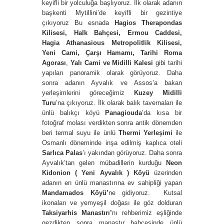
keyifli bir yolculuğa başlıyoruz. İlk olarak adanın
başkenti Mytillini’de keyifli bir gezintiye
çıkıyoruz Bu esnada
Hagios Therapondas
Kilisesi, Halk Bahçesi, Ermou Caddesi,
Hagia Athanasious Metropolitlik Kilisesi,
Yeni Cami, Çarşı Hamamı, Tarihi Roma
Agorası
,
Yalı Cami ve Midilli Kalesi
gibi tarihi
yapıları panoramik olarak görüyoruz. Daha
sonra adanın Ayvalık ve Assos’a bakan
yerleşimlerini göreceğimiz
Kuzey Midilli
Turu
’na çıkıyoruz. İlk olarak balık tavernaları ile
ünlü balıkçı köyü
Panagiouda
’da kısa bir
fotoğraf molası verdikten sonra antik dönemden
beri termal suyu ile ünlü
Thermi
Yerleşimi
ile
Osmanlı döneminde inşa edilmiş kaplıca oteli
Sarlıca Palas
’ı yakından görüyoruz. Daha sonra
Ayvalık’tan gelen mübadillerin kurduğu
Neon
Kidonion ( Yeni Ayvalık )
Köyü
üzerinden
adanın en ünlü manastırına ev sahipliği yapan
Mandamados Köyü’
ne gidiyoruz. Kutsal
ikonaları ve yemyeşil doğası ile göz dolduran
Taksiyarhis Manastırı’
nı rehberimiz eşliğinde
gezdikten sonra manastır bahçesinde ünlü