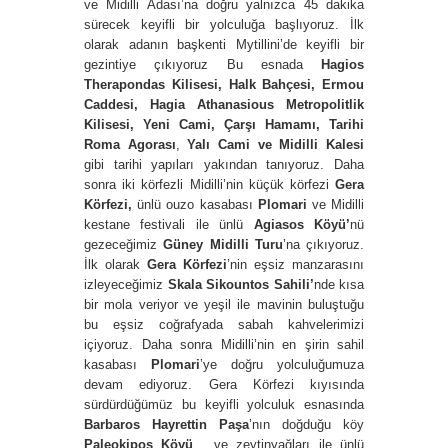
ve Midilli Adası’na doğru yalnızca 45 dakika
sürecek keyifli bir yolculuğa başlıyoruz. İlk
olarak adanın başkenti Mytillini’de keyifli bir
gezintiye çıkıyoruz Bu esnada
Hagios
Therapondas Kilisesi, Halk Bahçesi, Ermou
Caddesi, Hagia Athanasious Metropolitlik
Kilisesi, Yeni Cami, Çarşı Hamamı, Tarihi
Roma Agorası
,
Yalı Cami ve Midilli Kalesi
gibi tarihi yapıları yakından tanıyoruz. Daha
sonra iki körfezli Midilli’nin küçük körfezi
Gera
Körfezi,
ünlü ouzo kasabası
Plomari
ve
Midilli
kestane festivali ile ünlü
Agiasos Köyü’
nü
gezeceğimiz
Güney Midilli Turu
’na çıkıyoruz.
İlk olarak
Gera Körfezi
’nin eşsiz manzarasını
izleyeceğimiz
Skala Sikountos Sahili’
nde kısa
bir mola veriyor ve yeşil ile mavinin buluştuğu
bu eşsiz coğrafyada sabah kahvelerimizi
içiyoruz. Daha sonra Midilli’nin en şirin sahil
kasabası
Plomari
’ye doğru yolculuğumuza
devam ediyoruz. Gera Körfezi kıyısında
sürdürdüğümüz bu keyifli yolculuk esnasında
Barbaros Hayrettin Paşa
’nın doğduğu köy
Paleokipos Köyü
, ve zeytinyağları ile ünlü