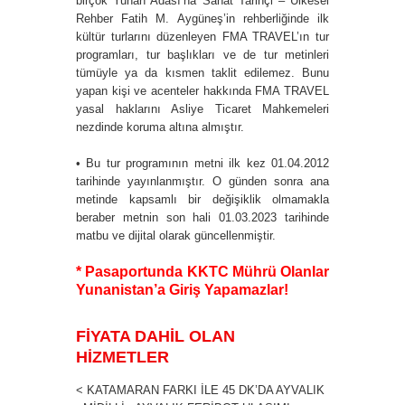
birçok Yunan Adası’na Sanat Tarihçi – Ülkesel
Rehber Fatih M. Aygüneş’in rehberliğinde ilk
kültür turlarını düzenleyen FMA TRAVEL’ın tur
programları, tur başlıkları ve de tur metinleri
tümüyle ya da kısmen taklit edilemez. Bunu
yapan kişi ve acenteler hakkında FMA TRAVEL
yasal haklarını Asliye Ticaret Mahkemeleri
nezdinde koruma altına almıştır.
• Bu tur programının metni ilk kez 01.04.2012
tarihinde yayınlanmıştır. O günden sonra ana
metinde kapsamlı bir değişiklik olmamakla
beraber metnin son hali 01.03.2023 tarihinde
matbu ve dijital olarak güncellenmiştir.
* Pasaportunda KKTC Mührü Olanlar
Yunanistan’a Giriş Yapamazlar!
FİYATA DAHİL OLAN
HİZMETLER
< KATAMARAN FARKI İLE 45 DK’DA AYVALIK