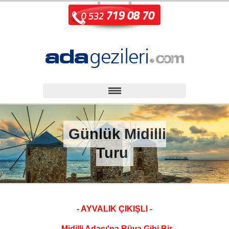
Günlük Midilli
Turu
- AYVALIK ÇIKIŞLI -
- Midilli Adası'na Rüya Gibi Bir