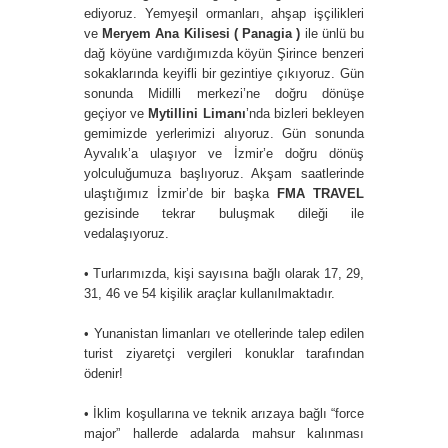
ediyoruz. Yemyeşil ormanları, ahşap işçilikleri
ve
Meryem Ana Kilisesi ( Panagia )
ile ünlü bu
dağ köyüne vardığımızda köyün Şirince benzeri
sokaklarında keyifli bir gezintiye çıkıyoruz. Gün
sonunda Midilli merkezi’ne doğru dönüşe
geçiyor ve
Mytillini Limanı
’nda bizleri bekleyen
gemimizde yerlerimizi alıyoruz. Gün sonunda
Ayvalık’a ulaşıyor ve İzmir’e doğru dönüş
yolculuğumuza başlıyoruz. Akşam saatlerinde
ulaştığımız İzmir’de bir başka
FMA TRAVEL
gezisinde tekrar buluşmak dileği ile
vedalaşıyoruz.
• Turlarımızda, kişi sayısına bağlı olarak 17, 29,
31, 46 ve 54 kişilik araçlar kullanılmaktadır.
• Yunanistan limanları ve otellerinde talep edilen
turist ziyaretçi vergileri konuklar tarafından
ödenir!
• İklim koşullarına ve teknik arızaya bağlı “force
major” hallerde adalarda mahsur kalınması