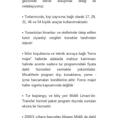
gezisinde tekrar buluşmak dileği ile
vedalaşıyoruz.
• Turlarımızda, kişi sayısına bağlı olarak 17, 29,
31, 46 ve 54 kişilik araçlar kullanılmaktadır.
• Yunanistan limanları ve otellerinde talep edilen
turist ziyaretçi vergileri konuklar tarafından
ödenir!
• İklim koşullarına ve teknik arızaya bağlı “force
major” hallerde adalarda mahsur kalınması
halinde acente sadece tur programındaki fiyata
dahil hizmetleri vermekle yükümlüdür.
Misafirlerin program dışı konaklama, yeme -
içme harcamaları kendilerine aittir. Force major
haller sigorta kapsamında değildir.
• Tur başlangıç ve bitiş yeri Midilli Limanı’dır.
Transfer hizmeti paket program dışında sunulan
ekstra bir hizmettir.
• 2000’li yılların başından itibaren Midilli de dahil