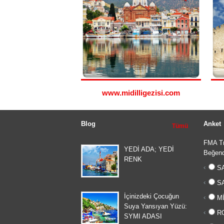
www.midilligezisi.com
Blog
Anket
Tümü
FMA Tr
YEDİ ADA; YEDİ
Beğend
RENK
SA
SA
İçinizdeki Çocuğun
Mİ
Suya Yansıyan Yüzü:
RO
SYMI ADASI