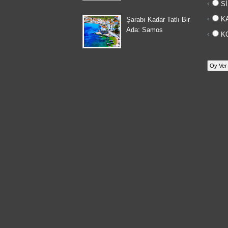
Sİ
KA
Şarabı Kadar Tatlı Bir
Ada: Samos
KO