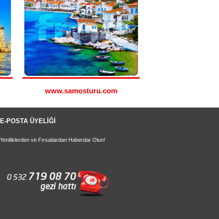
www.samosturu.com
www.simitu
E-POSTA ÜYELİĞİ
Yeniliklerden ve Fırsatlardan Haberdar Olun!